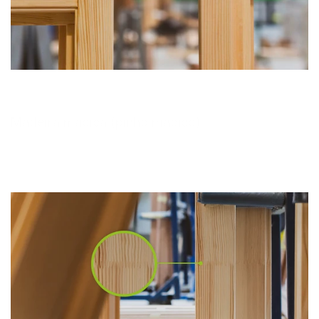
Madeira maciça (pinho maciço)
A madeira maciça é concebida principalmente para 
janelas e portas onde são utilizados revestimentos 
claros (transparentes). O mais importante é que não 
existem juntas neste madeira e o material é 
selecionado de forma a obter as secções mais 
extensas possíveis de madeira sem defeitos naturais. 