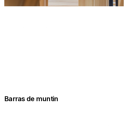
Madeira laminada colada com micro-encaixes 
(micro-pinho)
Para a madeira laminada colada com micro-encaixes, 
são utilizadas secções cortadas de madeira maciça. 
Só são seleccionados os elementos que não 
apresentam defeitos naturais. Uma caraterística é 
uma ligação visível ao longo de todo o comprimento 
através das chamadas micro-cavidades. Por isso, 
devido ao menor valor estético, a sua superfície é 
normalmente coberta com tintas opacas.
Barras de muntin
As barras de muntin conferem às janelas um 