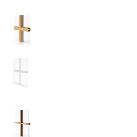
carácter elegante e único e, em alguns casos, 
são um elemento decorativo essencial que 
remete para o estilo arquitetónico antigo.
Estruturais Estão
localizados na estrutura da folha e 
dividem a folha em secções. São 
sempre de madeira e da cor da folha 
da janela.
Entre vidros
As barras de vidro de alumínio do 
pacote de envidraçamento já estão 
montadas pelo fornecedor. Têm a cor 
da moldura entre vidros (grande 
seleção de cores). Larguras de caixilho 
disponíveis: 8, 18, 26 e 45 mm
Colado
Este tipo de muntin é colado no vidro. 