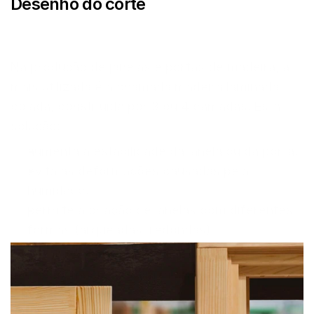
Desenho do corte
Na produção de janelas e portas de madeira, a 
mais utilizada é a chamada madeira laminada 
colada, constituída por 3 ou 4 camadas. Esta 
solução:
aumenta a estabilidade da janela ou da porta.
evita as deformações causadas pela 
humidade.
permite a criação de janelas com diferentes 
formas (arqueadas, redondas). 
Existem dois tipos de madeira disponíveis no 
mercado: maciço e com micro-encaixes.