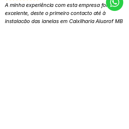
A minha experiência com esta empresa foi 
excelente, deste o primeiro contacto até à 
instalação das janelas em Caixilharia Aluprof MB 
60. Além da qualidade do material das janelas, 
os profissionais que as montaram foram 
extremamente simpáticos, prestativos e 
realizaram um trabalho de cinco estrelas.
Ariel Goldstein
Ordem:
Aluminìum Janelas, Schüco AWS 70
Date:
19, Outubro 2025
Tivemos um problemas na tiragem das medidas 
das janelas, pois o técnico chegou quase uma 
hora atrasado. Mas as medidas foram tiradas 
corretamente e depois não houve problemas 