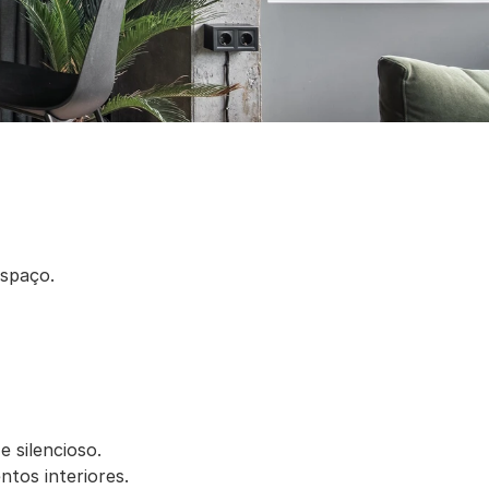
espaço.
 silencioso.
tos interiores.