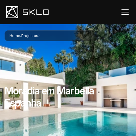
Home
Projectos
Moradia em Marbella Espanha
Moradia em Marbella 
Espanha