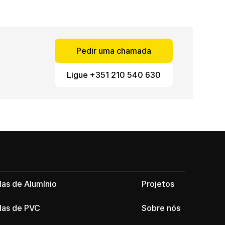
Pedir uma chamada
Ligue +351 210 540 630
las de Alumínio
Projetos
las de PVC
Sobre nós