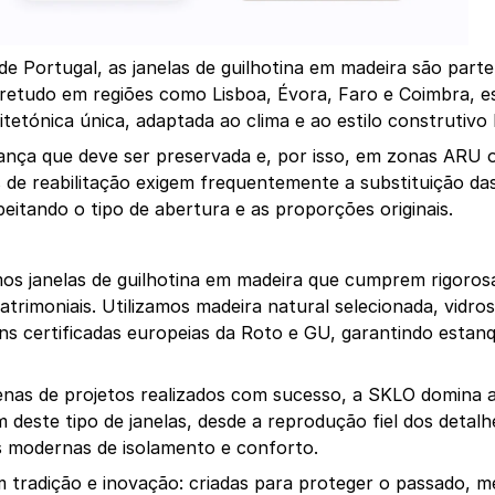
de Portugal, as janelas de guilhotina em madeira são parte
retudo em regiões como Lisboa, Évora, Faro e Coimbra, es
tetónica única, adaptada ao clima e ao estilo construtivo l
ça que deve ser preservada e, por isso, em zonas ARU ou 
s de reabilitação exigem frequentemente a substituição das 
peitando o tipo de abertura e as proporções originais.
s janelas de guilhotina em madeira que cumprem rigoros
atrimoniais. Utilizamos madeira natural selecionada, vidros
s certificadas europeias da Roto e GU, garantindo estanq
as de projetos realizados com sucesso, a SKLO domina as 
deste tipo de janelas, desde a reprodução fiel dos detalhes
s modernas de isolamento e conforto.
 tradição e inovação: criadas para proteger o passado, me